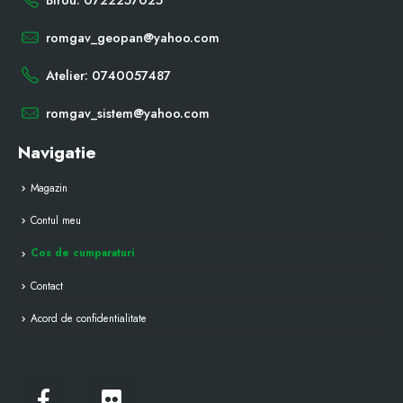
romgav_geopan@yahoo.com
Atelier: 0740057487
romgav_sistem@yahoo.com
Navigatie
Magazin
Contul meu
Cos de cumparaturi
Contact
Acord de confidentialitate