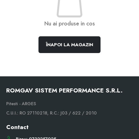
Nu ai produse in cos
ÎNAPOI LA MAGAZIN
ROMGAV SISTEM PERFORMANCE S.R.L.
Pitesti - ARGES
C.U.I.: RO 27110218, R.C.: J03 / 622 / 2010
Contact
Birou: 0722257025