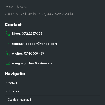
Pitesti - ARGES
C.U.I.: RO 27110218, R.C.: J03 / 622 / 2010
Contact
Birou: 0722257025
romgav_geopan@yahoo.com
Atelier: 0740057487
romgav_sistem@yahoo.com
Navigatie
Magazin
Contul meu
Cos de cumparaturi