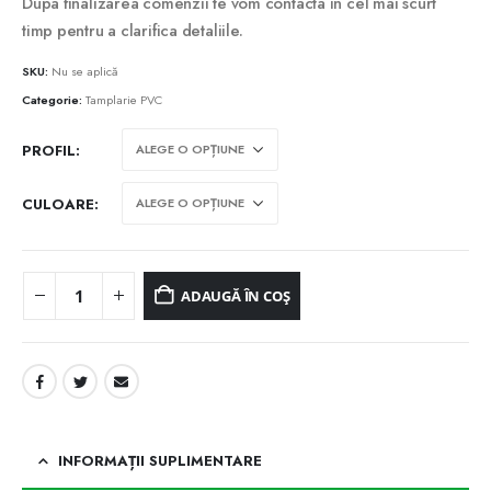
prețuri:
Dupa finalizarea comenzii te vom contacta in cel mai scurt
920,00lei
timp pentru a clarifica detaliile.
până
la
SKU:
Nu se aplică
1.730,00lei
Categorie:
Tamplarie PVC
PROFIL
CULOARE
ADAUGĂ ÎN COȘ
INFORMAȚII SUPLIMENTARE