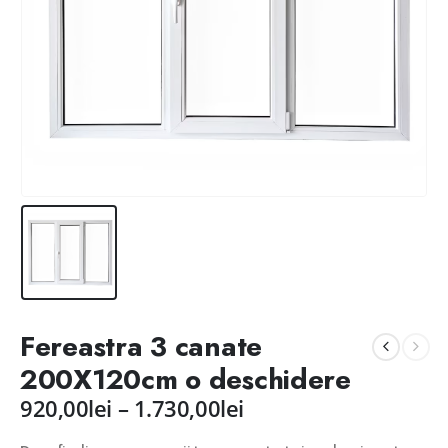
Fereastra 3 canate
200X120cm o deschidere
Interval
920,00
lei
–
1.730,00
lei
de