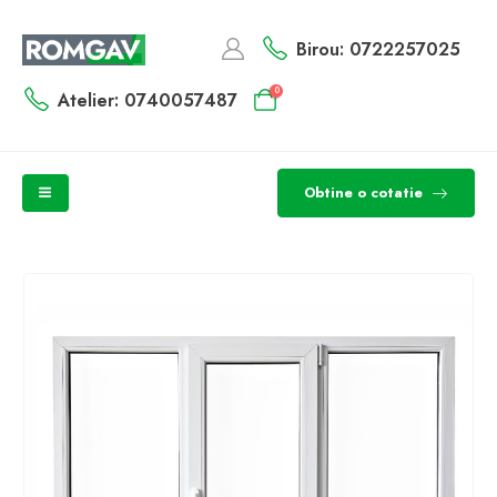
Birou: 0722257025
0
Atelier: 0740057487
Obtine o cotatie